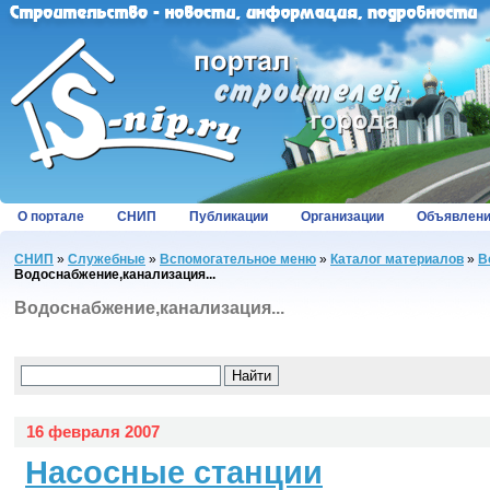
О портале
СНИП
Публикации
Организации
Объявлен
СНИП
»
Служебные
»
Вспомогательное меню
»
Каталог материалов
»
В
Водоснабжение,канализация...
Водоснабжение,канализация...
16 февраля 2007
Насосные станции