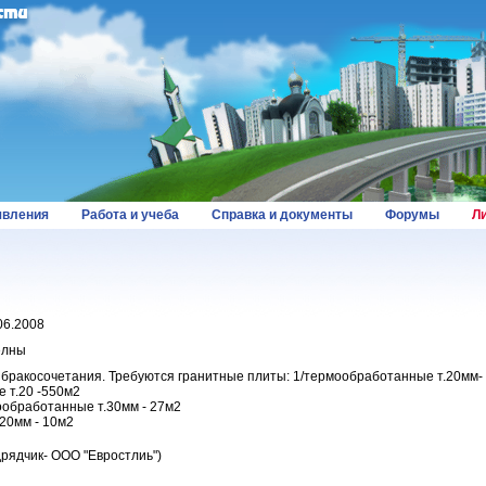
вления
Работа и учеба
Справка и документы
Форумы
Л
.06.2008
елны
 бракосочетания. Требуются гранитные плиты: 1/термообработанные т.20мм-
е т.20 -550м2
ообработанные т.30мм - 27м2
т20мм - 10м2
рядчик- ООО "Евростлиь")