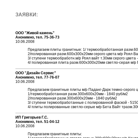
ЗАЯВКИ:
ООО "Живой камень"
Анонимно, тел. 75-36-73
10.06.2008
Предлагаем плиты гранитные: 1/ термообработанная разм.600
2/полированная разм.600х300х20мм серого цвета м/р Роял Ва
3/ ступени термообработн.м/р Роял вайт т.30мм серого цвета 
4/ полированная плита разм.600х300х20мм светло-серая м/р 
ООО "Дизайн Сервис"
Анонимно, тел. 77-76-07
10.06.2008
Предлагаем гранитные плиты м/р Паданг-Дарк темно-серого ц
1/термообработанная разм.300х600х20мм - 1840 руб/м2
2/полированная разм.300х600х20мм - 1840 руб/м2
3/ ступени термообработанные с полированной фаской - 5150
4/ плиты полированные светло-серые м/р Бета Вайт тразм.30
ИП Григорьев Г.С.
Анонимно, тел. 51-04-12
10.06.2008
Предлагаем гранитные плиты: