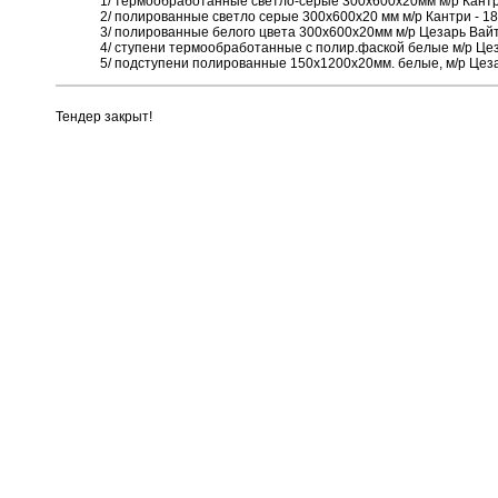
1/ термообработанные светло-серые 300х600х20мм м/р Кантр
2/ полированные светло серые 300х600х20 мм м/р Кантри - 18
3/ полированные белого цвета 300х600х20мм м/р Цезарь Вайт
4/ ступени термообработанные с полир.фаской белые м/р Це
5/ подступени полированные 150х1200х20мм. белые, м/р Цеза
Тендер закрыт!