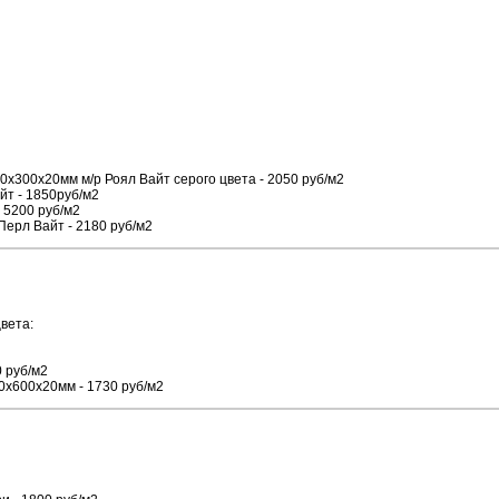
х300х20мм м/р Роял Вайт серого цвета - 2050 руб/м2
йт - 1850руб/м2
- 5200 руб/м2
Перл Вайт - 2180 руб/м2
вета:
 руб/м2
0х600х20мм - 1730 руб/м2