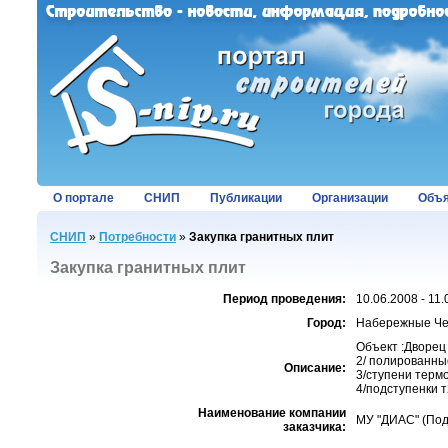
О портале
СНИП
Публикации
Организации
Объя
СНИП
»
Потребности
»
Закупка гранитных плит
Закупка гранитных плит
Период проведения:
10.06.2008 - 11
Город:
Набережные Ч
Объект :Дворец
2/ полированны
Описание:
3/ступени терм
4/подступенки 
Наименование компании
МУ "ДИАС" (Под
заказчика: