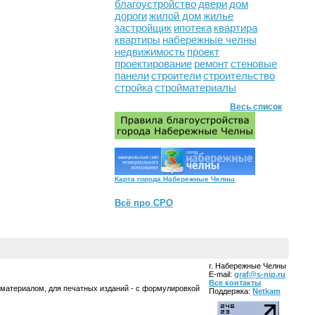
благоустройство
двери
дом
дороги
жилой дом
жилье
застройщик
ипотека
квартира
квартиры
набережные челны
недвижимость
проект
проектирование
ремонт
стеновые
панели
строители
строительство
стройка
стройматериалы
Весь список
Карта города Набережные Челны
Всё про СРО
г. Набережные Челны
E-mail:
graf@s-nip.ru
Все контакты
 материалом, для печатных изданий - с формулировкой
Поддержка:
Netkam