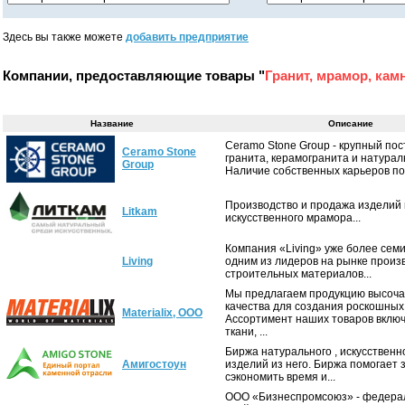
Здесь вы также можете
добавить предприятие
Компании, предоставляющие товары "
Гранит, мрамор, кам
Название
Описание
Ceramo Stone Group - крупный по
Ceramo Stone
гранита, керамогранита и натурал
Group
Наличие собственных карьеров по.
Производство и продажа изделий 
Litkam
искусственного мрамора...
Компания «Living» уже более семи
Living
одним из лидеров на рынке произ
строительных материалов...
Мы предлагаем продукцию высоч
качества для создания роскошных
Materialix, ООО
Ассортимент наших товаров включ
ткани, ...
Биржа натурального , искусственн
Амигостоун
изделий из него. Биржа помогает 
сэкономить время и...
ООО «Бизнеспромсоюз» - федера