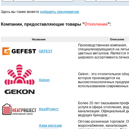
Здесь вы также можете
добавить предприятие
Компании, предоставляющие товары "
Отопление
":
Название
Описание
Производственная компания,
специализирующаяся на литье
GEFEST
цветных металлов. Является 
широкого ассортимента печного
Gekon - это отопительное обо
которое производится на
Gekon
высокотехнологичных предпри
использованием современных т
Более 20 лет оказываем про
услуги в сфере отопления, во
HeatProject
канализации. Официальный д
ведущих брендов:...
Оптово-розничная торговля. 
Аква магазин
водоснабжение, канализация.