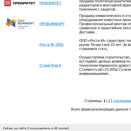
продажа полотенцесушителей
ПРИОРИТЕТ
радиаторов и монтажной фурн
поколения с защитой...
Продажа климатического и от
оборудования известных прои
ПРОКОМФОРТ
Профессиональный монтаж об
сервисное и гарантийное обс
Доставка...
ООО «Роста-М» существует на
Роста-М, ООО
рынке Татарстана 10 лет. За в
стараемся стать...
Осуществляем строительство 
коттеджей, дачных домиков по
Строй Дом 9
технологии Каркасного домос
Стоимость м2=15 000р Со все
коммуникациями!...
Страницы:
1
|
2
|
следующ
Всего фирм реализующих данные 
Сейчас на сайте
0 пользователь
и
46 гостей
.