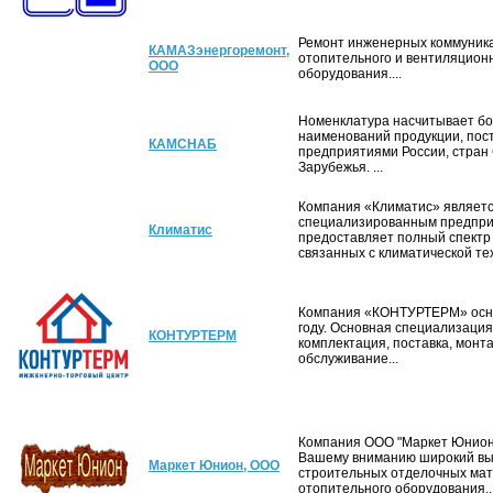
Ремонт инженерных коммуника
КАМАЗэнергоремонт,
отопительного и вентиляцион
ООО
оборудования....
Номенклатура насчитывает бо
наименований продукции, пос
КАМСНАБ
предприятиями России, стран
Зарубежья. ...
Компания «Климатис» являет
специализированным предпри
Климатис
предоставляет полный спектр 
связанных с климатической техн
Компания «КОНТУРТЕРМ» осно
году. Основная специализация
КОНТУРТЕРМ
комплектация, поставка, монт
обслуживание...
Компания ООО "Маркет Юнион
Вашему вниманию широкий в
Маркет Юнион, ООО
строительных отделочных мат
отопительного оборудования..