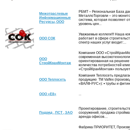
РБМТ – Региональная База да
Межотраслевые
МеталлоТорговли – это монит
Информационные
система, которая позволяет о
Ресурсы, ООО
уровень цен...
Уважаемые коллеги!!! Наша к
ООО СОК
работает в сфере строительств
спектр наших услуг входит:...
Компания ООО «СтройКранМо
современная высокотехнологи
ООО
ориентированная на решение
СтройКранМонтаж
количества потребностей клие
«СтройКранМонтаж» пользуетс
Компания Теплосеть предлага
ООО Теплосеть
продукцию ТМ Valfex (произво
«ВАЛФ-РУС»): • трубы и фитинг
ООО «Е8»
...
Проектирование, строительств
Подряд , ПСТ , ЗАО
сооружений, продажа стройма
аренда офисов....
Фабрика ПРИОРИТЕТ, Произво