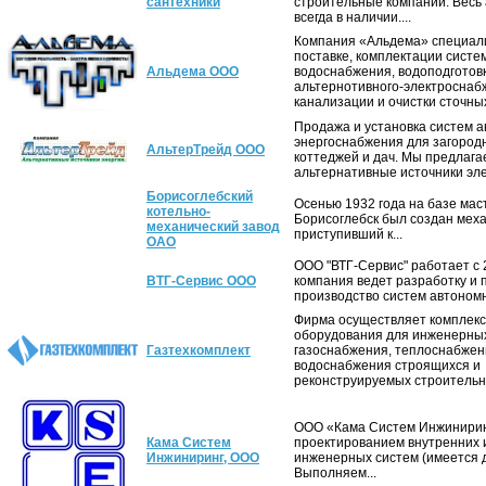
сантехники
строительные компании. Весь
всегда в наличии....
Компания «Альдема» специал
поставке, комплектации систе
Альдема ООО
водоснабжения, водоподготовк
альтернотивного-электроснаб
канализации и очистки сточных
Продажа и установка систем 
энергоснабжения для загород
АльтерТрейд OOO
коттеджей и дач. Мы предлага
альтернативные источники эле
Борисоглебский
Осенью 1932 года на базе масте
котельно-
Борисоглебск был создан меха
механический завод
приступивший к...
ОАО
ООО "ВТГ-Сервис" работает с 
ВТГ-Сервис ООО
компания ведет разработку и
производство систем автономно
Фирма осуществляет комплекс
оборудования для инженерны
Газтехкомплект
газоснабжения, теплоснабжен
водоснабжения строящихся и
реконструируемых строительны
ООО «Кама Систем Инжинирин
Кама Систем
проектированием внутренних 
Инжиниринг, ООО
инженерных систем (имеется 
Выполняем...