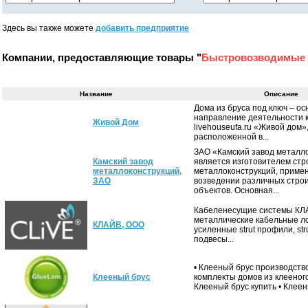
Здесь вы также можете
добавить предприятие
Компании, предоставляющие товары "
Быстровозводимые 
Название
Описание
Дома из бруса под ключ – о
направление деятельности 
Живой Дом
livehouseufa.ru «Живой дом»
расположенной в...
ЗАО «Камский завод металл
Камский завод
является изготовителем ст
металлоконструкций,
металлоконструкций, приме
ЗАО
возведении различных стро
объектов. Основная...
Кабеленесущие системы КЛ
металлические кабельные ло
КЛАЙВ, ООО
усиленные strut профили, str
подвесы...
• Клееный брус производство
Клееный брус
комплекты домов из клееног
Клееный брус купить • Клеены