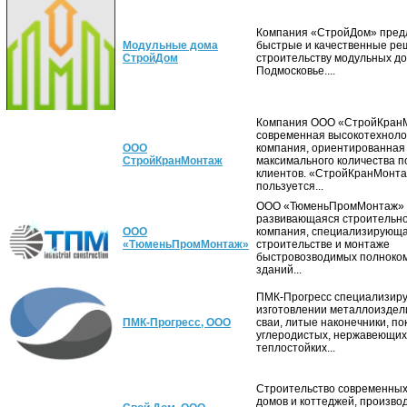
Компания «СтройДом» пред
Модульные дома
быстрые и качественные ре
СтройДом
строительству модульных до
Подмосковье....
Компания ООО «СтройКран
современная высокотехноло
ООО
компания, ориентированная
СтройКранМонтаж
максимального количества 
клиентов. «СтройКранМонт
пользуется...
ООО «ТюменьПромМонтаж» 
развивающаяся строительн
ООО
компания, специализирующа
«ТюменьПромМонтаж»
строительстве и монтаже
быстровозводимых полноко
зданий...
ПМК-Прогресс специализиру
изготовлении металлоиздел
ПМК-Прогресс, ООО
сваи, литые наконечники, пок
углеродистых, нержавеющих
теплостойких...
Строительство современны
домов и коттеджей, произво