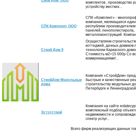
Свой Дом, ООО
комплектов , производство р
устройству жестких...
СПК «Комплект» - многопро
компания, являющаяся един
СПК Комплект, ООО
республике производителем
панелей, пенополистирола,
металлоконструкций. Компан
Осуществляем строительств
коттеджей, дачных домиков 
Строй Дом 9
технологии Каркасного дом
Стоимость м2=15 000р Со в
коммуникациями!...
Компания «СтройДом» пред
СтройДом Модульные
быстрые и качественные ре
дома
строительству модульных до
Петербурге и Ленинградской.
Компания на сайте estatecyp
комплексный подбор объект
Эстэтстрой
недвижимости и сопровожден
спектр услуг...
Всего фирм реализующих данные то