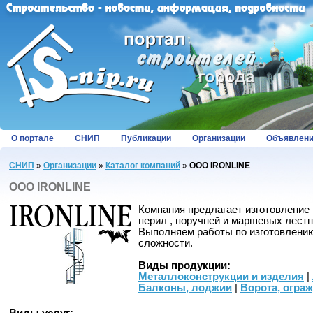
О портале
СНИП
Публикации
Организации
Объявлен
СНИП
»
Организации
»
Каталог компаний
»
OOO IRONLINE
OOO IRONLINE
Компания предлагает изготовление 
перил , поручней и маршевых лестн
Выполняем работы по изготовлени
сложности.
Виды продукции:
Металлоконструкции и изделия
|
Балконы, лоджии
|
Ворота, огра