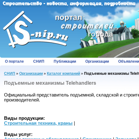
О портале
СНИП
Публикации
Организации
Объявлен
СНИП
»
Организации
»
Каталог компаний
»
Подъемные механизмы Teleh
Подъемные механизмы Telehandlers
Официальный представитель подъемной, складской и строит
производителей.
Виды продукции:
Строительная техника, краны
|
Виды услуг: