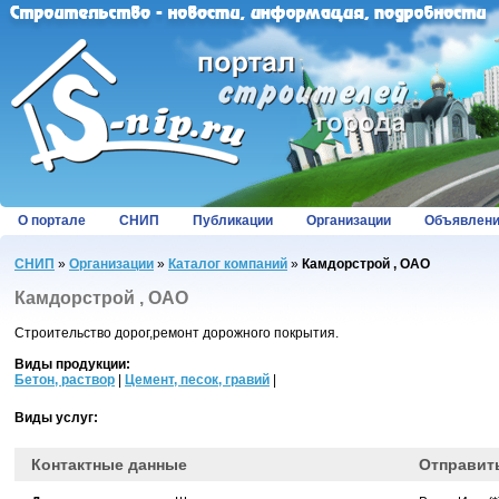
О портале
СНИП
Публикации
Организации
Объявлен
СНИП
»
Организации
»
Каталог компаний
»
Камдорстрой , ОАО
Камдорстрой , ОАО
Строительство дорог,ремонт дорожного покрытия.
Виды продукции:
Бетон, раствор
|
Цемент, песок, гравий
|
Виды услуг:
Контактные данные
Отправит