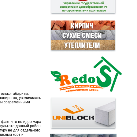
только габариты.
ланировка, увеличилась
еми современными
 факт, что по идее мэра
зультате данный район
уру не для отдельного
нисный корт и