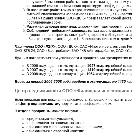
репутацией, выполняя работы в соответствии с договором у
и ожиданий клиентов. Компания гарантирует конфиденциальн
Выполнение работ точно в срок
: компания гарантирует вып
высокой сплоченности коллективов ООО «Жилищная инвестиц
36 лет на рынке жилья ООО «ДСК» представляет собой достат
поставленные сроки.
Разумная ценовая политика
: широкий круг партнеров и пост
Соблюдений требований законодательства, специальных н
осуществление строительных работ, строгим соблюдением ст
обязательную регистрацию в Набережночелнинском отделе У
Партнеры ООО «ЖИК»:
ООО «ДСК», ОАО «Ипотечное агентство Рес
ЗАО ВТБ 24, ОАО «Быстробанк», ЗАО ГКБ «Автоградбанк», ОАО «Ура
Лучшим доказательством успешности и процветания предприятия все
В 2006 году: сданы в эксплуатацию
1047 квартир
общей пло
В 2007 году: сданы в эксплуатацию
1419 квартир
общей пло
В 2008 году: сданы в эксплуатацию
1964 квартир
общей площ
Всего за период 2006-2008 года введено в эксплуатацию 4430 к
Центр недвижимости ООО «Жилищная инвестиционн
Если продавая или покупая недвижимость, Вы решили не тратить вре
в «
Центр недвижимости»,
поручив это профессионалам.
В
отделе продаж
Вы можете получить:
юридическую консультацию;
информацию по наличию квартир;
ознакомится с планировочными решениями;
ознакомиться с отделкой квартир;