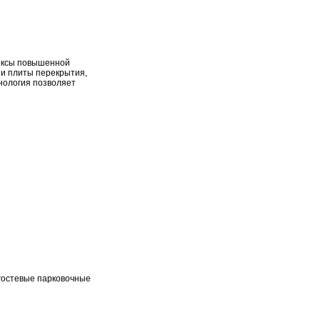
ексы повышенной
 и плиты перекрытия,
нология позволяет
гостевые парковочные