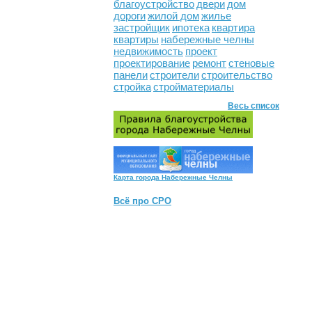
благоустройство
двери
дом
дороги
жилой дом
жилье
застройщик
ипотека
квартира
квартиры
набережные челны
недвижимость
проект
проектирование
ремонт
стеновые
панели
строители
строительство
стройка
стройматериалы
Весь список
Карта города Набережные Челны
Всё про СРО