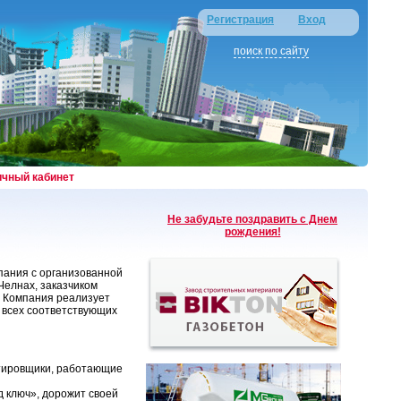
Регистрация
Вход
поиск по сайту
ичный кабинет
Не забудьте поздравить с Днем
рождения!
пания с организованной
Челнах, заказчиком
. Компания реализует
и всех соответствующих
ктировщики, работающие
д ключ», дорожит своей