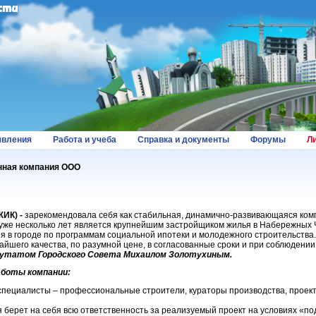
вления
Работа и учеба
Справка и документы
Форумы
Л
нная компания ООО
ЖИК) -
зарекомендовала себя как стабильная, динамично-развивающаяся ком
 уже несколько лет является крупнейшим застройщиком жилья в Набережных 
я в городе по программам социальной ипотеки и молодежного строительства
йшего качества, по разумной цене, в согласованные сроки и при соблюдени
путатом Городского Совета Михаилом Золотухиным.
аботы компании:
специалисты – профессиональные строители, кураторы производства, прое
я берет на себя всю ответственность за реализуемый проект на условиях «по