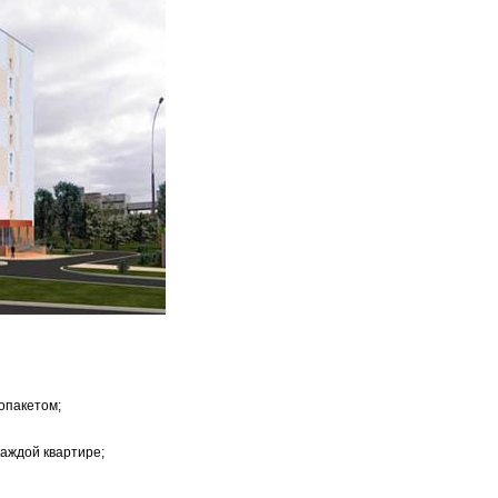
опакетом;
каждой квартире;