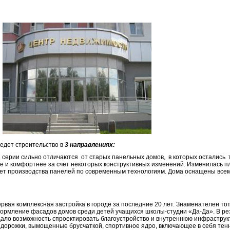
едет строительство в
3 направлениях:
 серии сильно отличаются от старых панельных домов, в которых остались 
е и комфортнее за счет некоторых конструктивных изменений. Изменилась п
счет производства панелей по современным технологиям. Дома оснащены вс
рвая комплексная застройка в городе за последние 20 лет. Знаменателен тот
ормление фасадов домов среди детей учащихся школы-студии «Да-Да». В ре
ало возможность спроектировать благоустройство и внутреннюю инфраструкт
и дорожки, вымощенные брусчаткой, спортивное ядро, включающее в себя тен