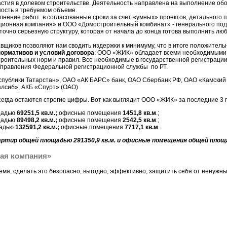
частия в долевом строительстве. Деятельность направлена на выполнение о
ость в требуемом объеме.
олнение работ в согласованные сроки за счет «умных» проектов, детального
ионная компания» и ООО «Домостроительный комбинат» - генерального под
очно серьезную структуру, которая от начала до конца готова выполнить люб
авщиков позволяют нам сводить издержки к минимуму, что в итоге положитель
ормативов и условий договора
: ООО «ЖИК» обладает всеми необходимыми
роительных норм и правил. Все необходимые в государственной регистраци
правления Федеральной регистрационной службы по РТ.
публики Татарстан», ОАО «АК БАРС» банк, ОАО Сбербанк РФ, ОАО «Камский 
лсиб», АКБ «Спурт» (ОАО)
гда остаются строгие цифры. Вот как выглядит ООО «ЖИК» за последние 3 г
щадью
69251,5 кв.м.;
офисные помещения
1451,8 кв.м
.;
щадью
89498,2 кв.м.;
офисные помещения
2542,5 кв.м
.;
адью
132591,2 кв.м.;
офисные помещения
7717,1 кв.м
..
вартир общей площадью 291350,9 кв.м. и офисные помещения общей площа
ая компания»
мя, сделать это безопасно, выгодно, эффективно, защитить себя от ненужны