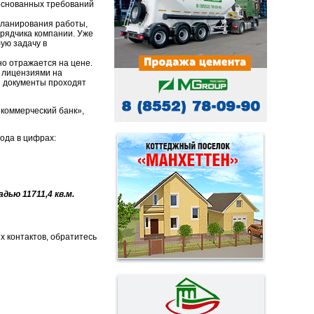
боснованных требований
 планирования работы,
рядчика компании. Уже
ую задачу в
но отражается на цене.
 лицензиями на
и документы проходят
коммерческий банк»,
ода в цифрах:
дью 11711,4 кв.м.
х контактов, обратитесь