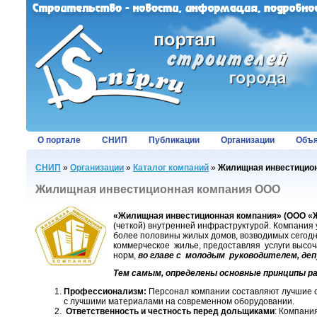
О портале
СНИП
Публикации
Организации
Объя
СНИП
»
Организации
»
Каталог компаний
»
Жилищная инвестицио
Жилищная инвестиционная компания ООО
«Жилищная инвестиционная компания» (ООО «
(четкой) внутренней инфраструктурой. Компания
более половины жилых домов, возводимых сегодн
коммерческое жилье, предоставляя услуги высоча
норм,
во главе с молодым руководителем, де
Тем самым, определены основные принципы р
Профессионализм:
Персонал компании составляют лучшие 
с лучшими материалами на современном оборудовании.
Ответственность и честность перед дольщиками
: Компани