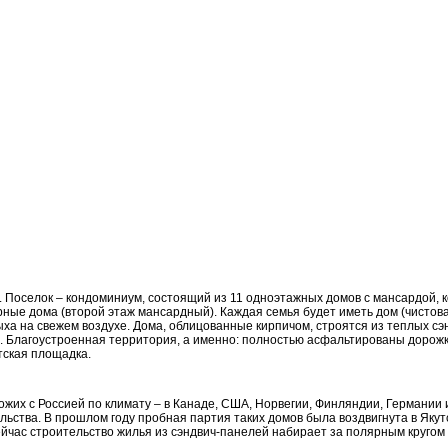
.
Поселок – кондоминиум, состоящий из 11 одноэтажных домов с мансардой,
ные дома (второй этаж мансардный). Каждая семья будет иметь дом (чистова
дыха на свежем воздухе. Дома, облицованные кирпичом, строятся из теплых сэ
. Благоустроенная территория, а именно: полностью асфальтированы дорожк
тская площадка.
хожих с Россией по климату – в Канаде, США, Норвегии, Финляндии, Германии
ьства. В прошлом году пробная партия таких домов была воздвигнута в Якутс
ейчас строительство жилья из сэндвич-панелей набирает за полярным кругом