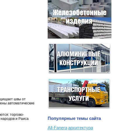
ащищает швы от
рены автоматические
тся: торгово-
Популярные темы сайта
 народов и Раиса
All-Fanera
архитектура