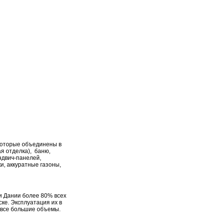
 которые объединены в
я отделка), баню,
ндвич-панелей,
и, аккуратные газоны,
 и Дании более 80% всех
ке. Эксплуатация их в
 все большие объемы.