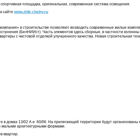
и спортивная площадка, оригинальная, современная система освещения.
ем сайте
www.zhik-chelny.ru
омпания» в строительстве позволяют возводить современные жилые компл
остроения (БелНИИст). Часть элементов здесь сборные, в частности колонны
артиры с чистовой отделкой улучшенного качества. Новая строительная тех
 в домах 13/02 А и 60/06. На прилегающий территории будут организованы 
ая малыми архитектурными формами.
в квартир.