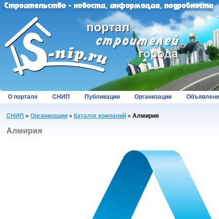
О портале
СНИП
Публикации
Организации
Объявлен
СНИП
»
Организации
»
Каталог компаний
»
Алмирия
Алмирия