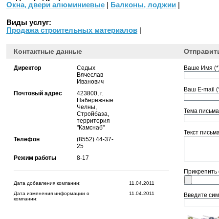
Окна, двери алюминиевые
|
Балконы, лоджии
|
Виды услуг:
Продажа строительных материалов
|
Контактные данные
Отправит
Директор
Седых
Ваше Имя (*)
Вячеслав
Иванович
Ваш E-mail (*
Почтовый адрес
423800, г.
Набережные
Челны,
Тема письма 
Стройбаза,
территория
"Камснаб"
Текст письма 
Телефон
(8552) 44-37-
25
Режим работы
8-17
Прикрепить
Дата добавления компании:
11.04.2011
Дата изменения информации о
11.04.2011
Введите сим
компании: