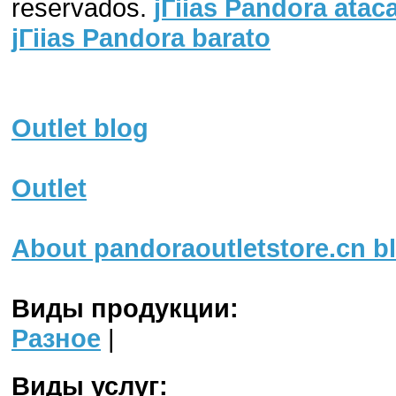
reservados.
jГіias Pandora atac
jГіias Pandora barato
Outlet blog
Outlet
About pandoraoutletstore.cn b
Виды продукции:
Разное
|
Виды услуг: