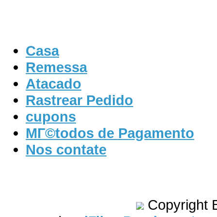
Casa
Remessa
Atacado
Rastrear Pedido
cupons
MГ©todos de Pagamento
Nos contate
Nova saГ­da JГіias Pandora
Enc
u0026 encantos de prata
Colar 
Contas de madeira
Copyright 