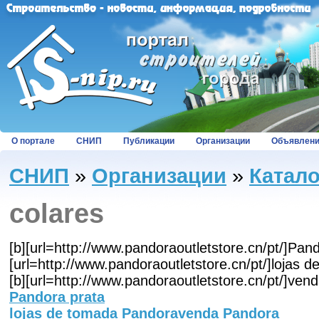
О портале
СНИП
Публикации
Организации
Объявлен
СНИП
»
Организации
»
Катал
colares
[b][url=http://www.pandoraoutletstore.cn/pt/]Pando
[url=http://www.pandoraoutletstore.cn/pt/]lojas d
[b][url=http://www.pandoraoutletstore.cn/pt/]vend
Pandora prata
lojas de tomada Pandora
venda Pandora