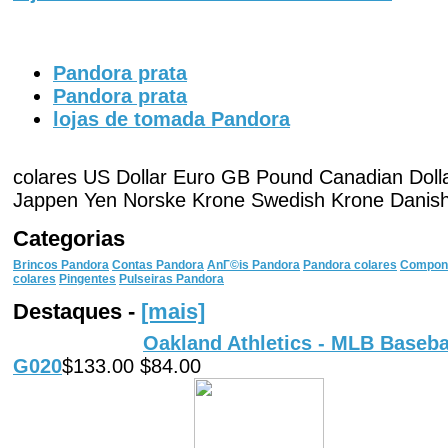
Pandora prata
Pandora prata
lojas de tomada Pandora
colares US Dollar Euro GB Pound Canadian Dollar
Jappen Yen Norske Krone Swedish Krone Danis
Categorias
Brincos Pandora
Contas Pandora
AnГ©is Pandora
Pandora colares
Componh
colares
Pingentes
Pulseiras Pandora
Destaques -
[mais]
Oakland Athletics - MLB Baseba
G020
$133.00 $84.00