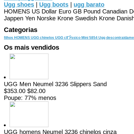
Ugg shoes
|
Ugg boots
|
ugg barato
HOMENS US Dollar Euro GB Pound Canadian Doll
Jappen Yen Norske Krone Swedish Krone Danis
Categorias
filhos
HOMENS
UGG chinelos
UGG clГЎssico Mini 5854
Ugg descontraidam
Os mais vendidos
UGG Men Neumel 3236 Slippers Sand
$353.00 $82.00
Poupe: 77% menos
UGG homens Neumel 3236 chinelos cinza