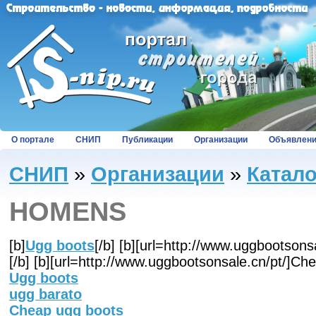
О портале
СНИП
Публикации
Организации
Объявлен
СНИП
»
Организации
»
Катал
HOMENS
[b]
Ugg boots
[/b] [b][url=http://www.uggbootsonsa
[/b] [b][url=http://www.uggbootsonsale.cn/pt/]Che
Ugg boots
ugg barato
Cheap ugg boots