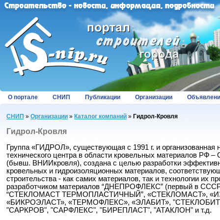
О портале
СНИП
Публикации
Организации
Объявлен
СНИП
»
Организации
»
Каталог компаний
»
Гидрол-Кровля
Гидрол-Кровля
Группа «ГИДРОЛ», существующая с 1991 г. и организованная н
технического центра в области кровельных материалов РФ 
(бывш. ВНИИкровля), создана с целью разработки эффекти
кровельных и гидроизоляционных материалов, соответствую
строительства - как самих материалов, так и технологии их п
разработчиком материалов “ДНЕПРОФЛЕКС” (первый в СССР 
“СТЕКЛОМАСТ ТЕРМОПЛАСТИЧНЫЙ”, «СТЕКЛОМАСТ», «И
«БИКРОЭЛАСТ», «ТЕРМОФЛЕКС», «ЭЛАБИТ», "СТЕКЛОБИТ", 
"САРКРОВ", "САРФЛЕКС", "БИРЕПЛАСТ", "АТАКЛОН" и т.д.