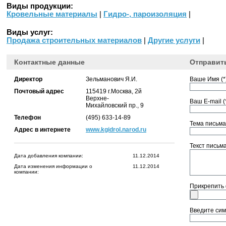
Виды продукции:
Кровельные материалы
|
Гидро-, пароизоляция
|
Виды услуг:
Продажа строительных материалов
|
Другие услуги
|
Контактные данные
Отправит
Директор
Зельманович Я.И.
Ваше Имя (*)
Почтовый адрес
115419 г.Москва, 2й
Верхне-
Ваш E-mail (*
Михайловский пр., 9
Телефон
(495) 633-14-89
Тема письма 
Адрес в интернете
www.kgidrol.narod.ru
Текст письма 
Дата добавления компании:
11.12.2014
Дата изменения информации о
11.12.2014
компании:
Прикрепить
Введите сим