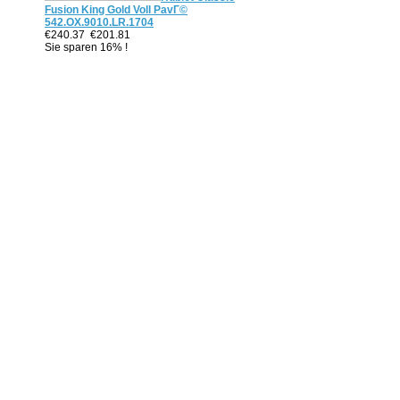
Fusion King Gold Voll PavГ©
542.OX.9010.LR.1704
€240.37
€201.81
Sie sparen 16% !