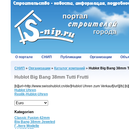
О портале
СНИП
Публикации
Организации
Объя
СНИП
»
Организации
»
Каталог компаний
»
Hublot Big Bang 38mm Tut
Hublot Big Bang 38mm Tutti Frutti
[b][url=http://www.swisshublot.cn/de/]Hublot Uhren zum Verkauf[/url][/b] [b
Hublot Uhren
Replik-Hublot-Uhren
Kategorien
Classic Fusion 42mm
Big Bang 38mm Jeweled
Г„ltere Modelle