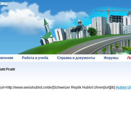
вления
Работа и учеба
Справка и документы
Форумы
Л
ti Frutti
][url=http://www.swisshublot.cn/de/]Schweizer Replik Hublot Uhren[/url][/b]
Hublot U