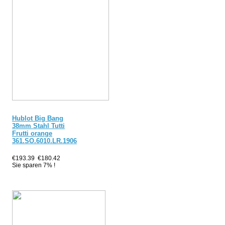
Hublot Big Bang
38mm Stahl Tutti
Frutti orange
361.SO.6010.LR.1906
€193.39
€180.42
Sie sparen 7% !