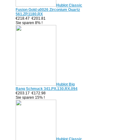
Hublot Classic
Fusion Gold u0026 Zirconium Quartz
561.ZP.1180.RX
€218.47
€201.81
Sie sparen 8% !
Hublot Big
Bang Schmuck 341.PX.130.RX.094
€203.17
€172.98
Sie sparen 15% !
Hublot Classic