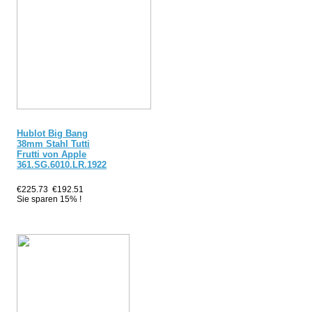
Hublot Big Bang
38mm Stahl Tutti
Frutti von Apple
361.SG.6010.LR.1922
€225.73
€192.51
Sie sparen 15% !