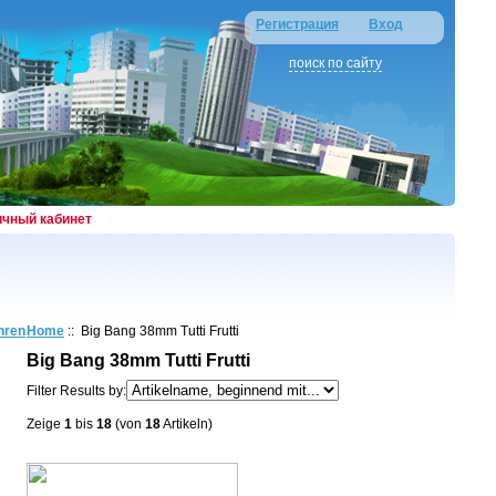
Регистрация
Вход
поиск по сайту
ичный кабинет
hren
Home
:: Big Bang 38mm Tutti Frutti
Big Bang 38mm Tutti Frutti
Filter Results by:
Zeige
1
bis
18
(von
18
Artikeln)