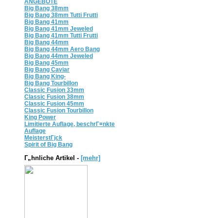
ANGEBOTE
Big Bang 38mm
Big Bang 38mm Tutti Frutti
Big Bang 41mm
Big Bang 41mm Jeweled
Big Bang 41mm Tutti Frutti
Big Bang 44mm
Big Bang 44mm Aero Bang
Big Bang 44mm Jeweled
Big Bang 45mm
Big Bang Caviar
Big Bang King-
Big Bang Tourbillon
Classic Fusion 33mm
Classic Fusion 38mm
Classic Fusion 45mm
Classic Fusion Tourbillon
King Power
Limitierte Auflage, beschrГ¤nkte
Auflage
MeisterstГјck
Spirit of Big Bang
Г„hnliche Artikel -
[mehr]