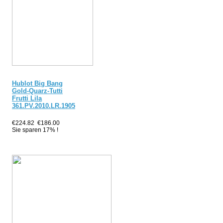
Hublot Big Bang
Gold-Quarz-Tutti
Frutti Lila
361.PV.2010.LR.1905
€224.82
€186.00
Sie sparen 17% !