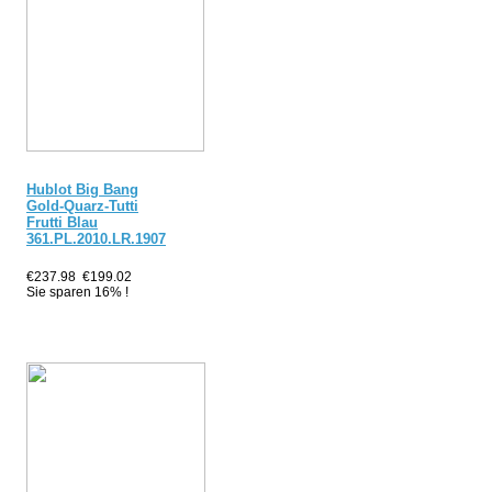
Hublot Big Bang
Gold-Quarz-Tutti
Frutti Blau
361.PL.2010.LR.1907
€237.98
€199.02
Sie sparen 16% !