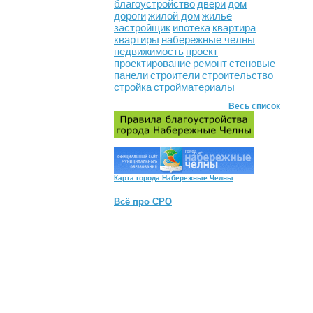
благоустройство
двери
дом
дороги
жилой дом
жилье
застройщик
ипотека
квартира
квартиры
набережные челны
недвижимость
проект
проектирование
ремонт
стеновые
панели
строители
строительство
стройка
стройматериалы
Весь список
Карта города Набережные Челны
Всё про СРО