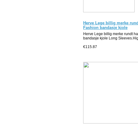
Herve Lege billig merke run
Fashion bandasje kjole
Herve Lege billig merke rundt h
bandasje kjole Long Sleeves.Hig
€115.87