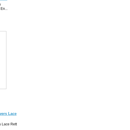
r
En...
wers Lace
s Lace Rett