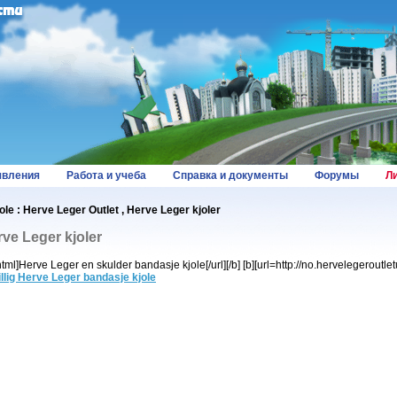
вления
Работа и учеба
Справка и документы
Форумы
Л
le : Herve Leger Outlet , Herve Leger kjoler
rve Leger kjoler
tml]Herve Leger en skulder bandasje kjole[/url][/b] [b][url=http://no.hervelegeroutl
illig Herve Leger bandasje kjole