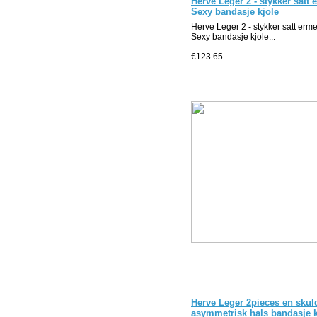
Herve Leger 2 - stykker satt 
Sexy bandasje kjole
Herve Leger 2 - stykker satt erme
Sexy bandasje kjole...
€123.65
Herve Leger 2pieces en skul
asymmetrisk hals bandasje k