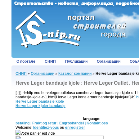
О портале
СНИП
Публикации
Организации
Объя
СНИП
»
Организации
»
Каталог компаний
»
Herve Leger bandasje kjo
Herve Leger bandasje kjole : Herve Leger Outlet , He
[b][url=http://no.hervelegeroutletusa.com/herve-leger-bandasje-kjole-c-1.h
bandasje-kjole-c-1.html]Herve Leger korte ermer bandasje kjole[/url][/b]
b
Herve Leger bandasje kjole
Herve Leger kjoler bandasje
language:
betaling |
Frakt og retur |
Engroshandel |
Kontakt oss
Welcome!
Identifiez-vous
ou
enregistrer
Votre panier est vide