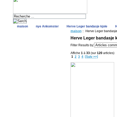
maison
nye Ankomster
Herve Leger bandasje kjole
H
maison
:: Herve Leger bandasje 
Herve Leger bandasje kj
Filter Results by:
Affiche
1
à
33
(sur
120
articles)
1
2
3
4
[Suiv >>]