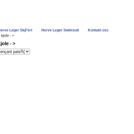
erve Leger SkjГёrt
Herve Leger Swimsuit
Kontakt oss
kjole - >
ole - >