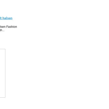
dt halsen
alsen Fashion
h...