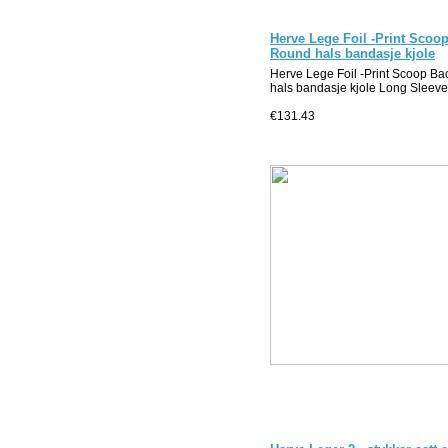
Herve Lege Foil -Print Scoo
Round hals bandasje kjole
Herve Lege Foil -Print Scoop B
hals bandasje kjole Long Sleeve
€131.43