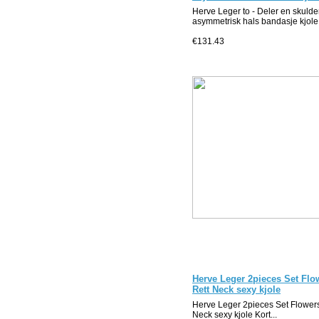
Herve Leger to - Deler en skulde
asymmetrisk hals bandasje kjole 
€131.43
Herve Leger 2pieces Set Flo
Rett Neck sexy kjole
Herve Leger 2pieces Set Flower
Neck sexy kjole Kort...