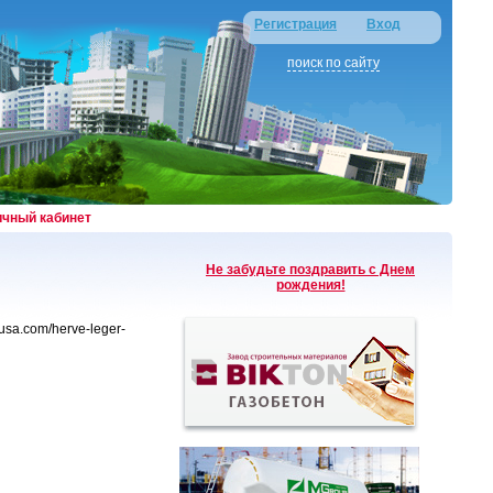
Регистрация
Вход
поиск по сайту
ичный кабинет
Не забудьте поздравить с Днем
рождения!
etusa.com/herve-leger-