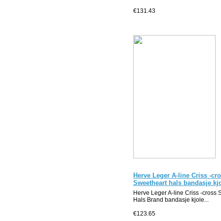
€131.43
Herve Leger A-line Criss -cr
Sweetheart hals bandasje kj
Herve Leger A-line Criss -cross
Hals Brand bandasje kjole...
€123.65