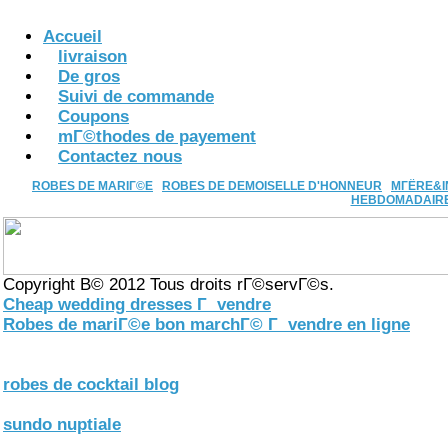
Accueil
livraison
De gros
Suivi de commande
Coupons
mГ©thodes de payement
Contactez nous
ROBES DE MARIГ©E
ROBES DE DEMOISELLE D'HONNEUR
MГЁRE&I
HEBDOMADAIR
Copyright В© 2012 Tous droits rГ©servГ©s.
Cheap wedding dresses Г vendre
Robes de mariГ©e bon marchГ© Г vendre en ligne
robes de cocktail blog
sundo nuptiale