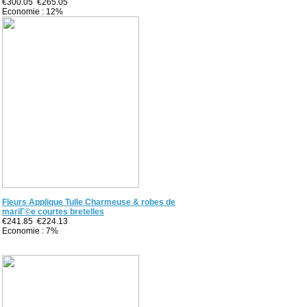
€300.05
€265.05
Economie : 12%
Fleurs Applique Tulle Charmeuse & robes de
mariГ©e courtes bretelles
€241.85
€224.13
Economie : 7%