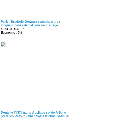
Perler Broderie Organza sweetheart rez-
longueur robes de bal robe de mariage
€354.31
€322.71
Economie : 9%
Dentelle Г©lГ©gante Applique solide A-ligne
bretelles Retour Zipper trains tribunal satinГ©