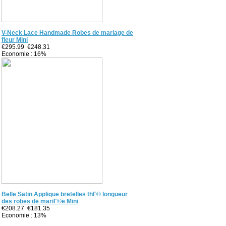
V-Neck Lace Handmade Robes de mariage de
fleur Mini
€295.99
€248.31
Economie : 16%
Belle Satin Applique bretelles thГ© longueur
des robes de mariГ©e Mini
€208.27
€181.35
Economie : 13%