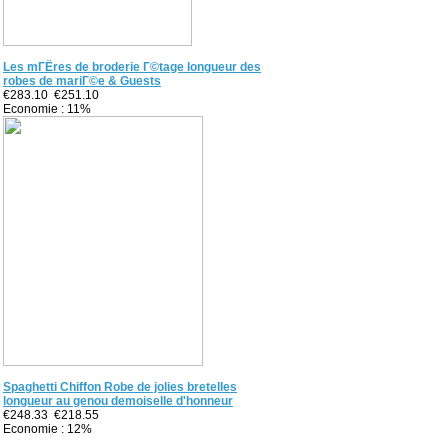
Les mГЁres de broderie Г©tage longueur des
robes de mariГ©e & Guests
€283.10
€251.10
Economie : 11%
Spaghetti Chiffon Robe de jolies bretelles
longueur au genou demoiselle d'honneur
€248.33
€218.55
Economie : 12%