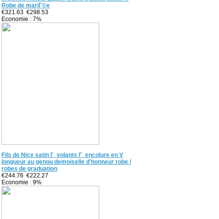
Robe de mariГ©e
€321.63
€298.53
Economie : 7%
Fils de Nice satin Г volants Г encolure en V
longueur au genou demoiselle d'honneur robe /
robes de graduation
€244.76
€222.27
Economie : 9%