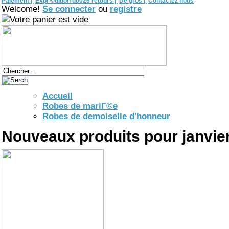
Paiement |
ExpГ©dition u0026 retours |
De gros |
Contactez nous
Welcome!
Se connecter
ou
registre
Votre panier est vide
Accueil
Robes de mariГ©e
Robes de demoiselle d'honneur
Nouveaux produits pour janvie