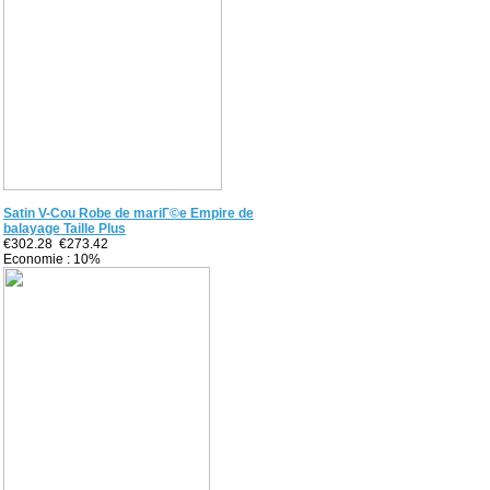
Satin V-Cou Robe de mariГ©e Empire de
balayage Taille Plus
€302.28
€273.42
Economie : 10%