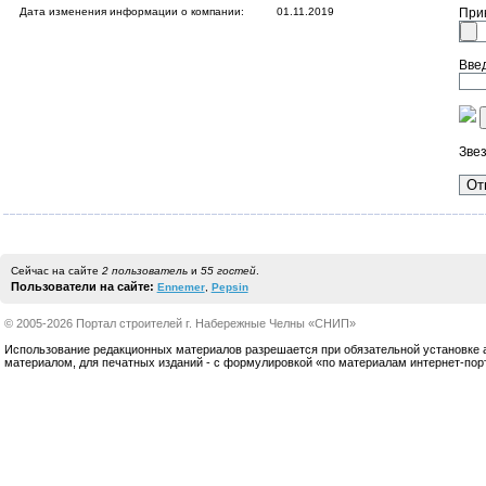
Дата изменения информации о компании:
01.11.2019
При
Введ
Звез
Сейчас на сайте
2 пользователь
и
55 гостей
.
Пользователи на сайте:
Ennemer
,
Pepsin
© 2005-2026 Портал строителей г. Набережные Челны «СНИП»
Использование редакционных материалов разрешается при обязательной установке акт
материалом, для печатных изданий - с формулировкой «по материалам интернет-по