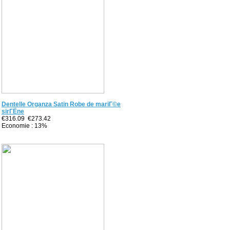
Dentelle Organza Satin Robe de mariГ©e
sirГЁne
€316.09
€273.42
Economie : 13%