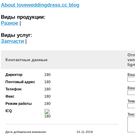
About loveweddingdress.cc blog
Виды продукции:
Разное
|
Виды услуг:
Запчасти
|
Отп
Контактные данные
ven
lig
Директор
180
Ваше
Почтовый адрес
180
Ваш 
Телефон
180
Факс
180
Тема
Режим работы
180
ICQ
Текс
180
Дата добавления компании:
01.11.2019