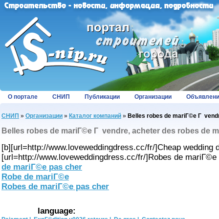
О портале
СНИП
Публикации
Организации
Объявлен
СНИП
»
Организации
»
Каталог компаний
»
Belles robes de mariГ©e Г vendr
Belles robes de mariГ©e Г vendre, acheter des robes de m
[b][url=http://www.loveweddingdress.cc/fr/]Cheap wedding dr
[url=http://www.loveweddingdress.cc/fr/]Robes de mariГ©e 
de mariГ©e pas cher
Robe de mariГ©e
Robes de mariГ©e pas cher
language: