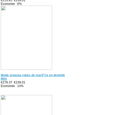
€253.85
€239.01
Economie : 6%
Mode organza robes de mariГ©e en dentelle
Mini
€278.37
€239.01
Economie : 14%