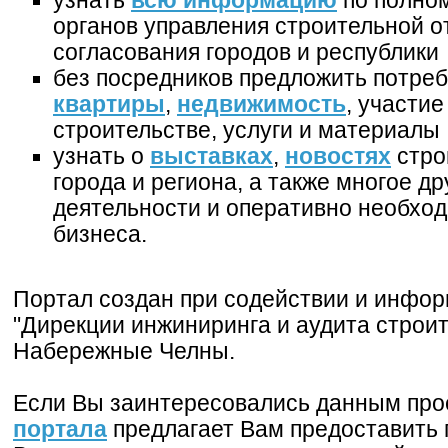
узнать
всю информацию
по полно
органов управления строительной о
согласования городов и республики
без посредников предложить потре
квартиры
,
недвижимость
, участие
строительстве, услуги и материалы
узнать о
выставках
,
новостях
стро
города и региона, а также многое д
деятельности и оперативно необхо
бизнеса.
Портал создан при содействии и инфо
"Дирекции инжиниринга и аудита строит
Набережные Челны.
Если Вы заинтересовались данным про
портала
предлагает Вам предоставить 