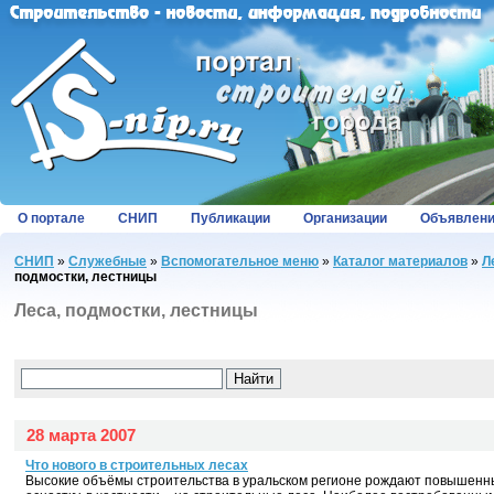
О портале
СНИП
Публикации
Организации
Объявлен
СНИП
»
Служебные
»
Вспомогательное меню
»
Каталог материалов
»
Л
подмостки, лестницы
Леса, подмостки, лестницы
28 марта 2007
Что нового в строительных лесах
Высокие объёмы строительства в уральском регионе рождают повышенны