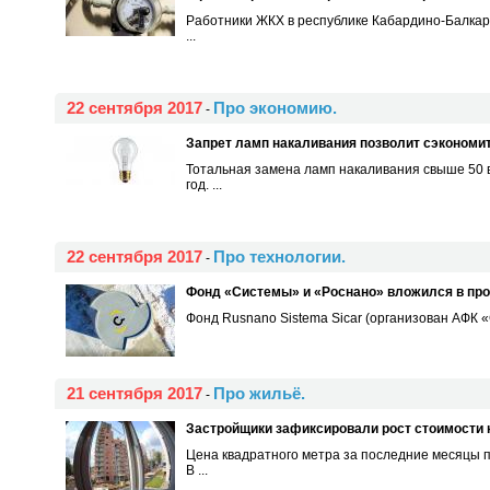
Работники ЖКХ в республике Кабардино-Балкария
...
22 сентября 2017
Про экономию.
-
Запрет ламп накаливания позволит сэкономи
Тотальная замена ламп накаливания свыше 50 ва
год. ...
22 сентября 2017
Про технологии.
-
Фонд «Системы» и «Роснано» вложился в про
Фонд Rusnano Sistema Sicar (организован АФК «
21 сентября 2017
Про жильё.
-
Застройщики зафиксировали рост стоимости
Цена квадратного метра за последние месяцы п
В ...