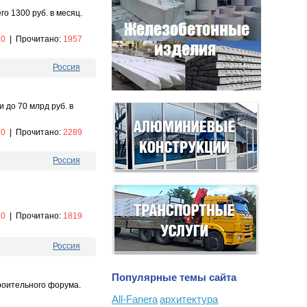
о 1300 руб. в месяц.
:
0
|
Прочитано:
1957
Россия
 до 70 млрд руб. в
:
0
|
Прочитано:
2289
Россия
:
0
|
Прочитано:
1819
Россия
Популярные темы сайта
роительного форума.
All-Fanera
архитектура