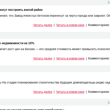
г
могут построить жилой район
ил, что Завод ячеистых бетонов перенесут за черту города или закроют. Об
Читать далее
|
Читать в новом окне
|
Комментариев
ие недвижимости на 10%
чет рост цен на бензин — его средняя стоимость может превысить психолог
Читать далее
|
Читать в новом окне
|
Комментариев
ы На стадии планирования строительства будущие домовладельцы редко за
Читать далее
|
Читать в новом окне
|
Комментариев
г
иально начали строительство новой школы