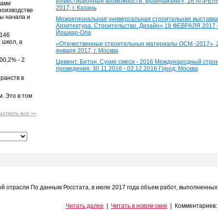
Инвестиционные возможности. Франчайзинг», 26 АПРЕЛ
ками
2017, г. Казань
роизводстве
ы начала и
Межрегиональная универсальная строительная выставка
Архитектура. Строительство. Дизайн»,18 ФЕВРАЛЯ 2017 
Йошкар-Ола
 146
 школ, а
«Отечественные строительные материалы ОСМ -2017», 2
января 2017, г. Москва
00,2% - 2
Цемент. Бетон. Сухие смеси - 2016 Международный стр
проведения: 30.11.2016 - 02.12.2016 Город: Москва
ранств в
. Это в том
мотреть все >>
й отрасли По данным Росстата, в июле 2017 года объем работ, выполненных
Читать далее
|
Читать в новом окне
|
Комментариев