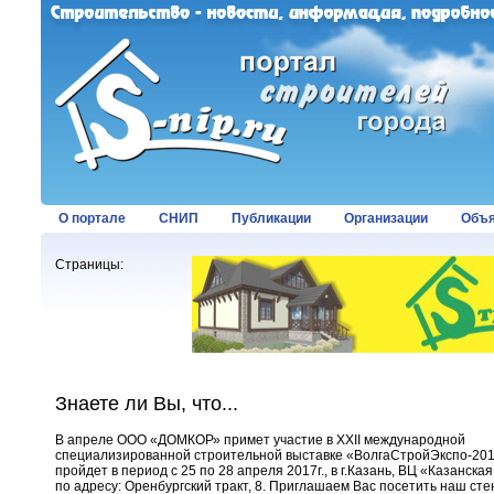
О портале
СНИП
Публикации
Организации
Объя
Страницы:
Знаете ли Вы, что...
В апреле ООО «ДОМКОР» примет участие в XXII международной
специализированной строительной выставке «ВолгаСтройЭкспо-201
пройдет в период с 25 по 28 апреля 2017г., в г.Казань, ВЦ «Казанска
по адресу: Оренбургский тракт, 8. Приглашаем Вас посетить наш стен