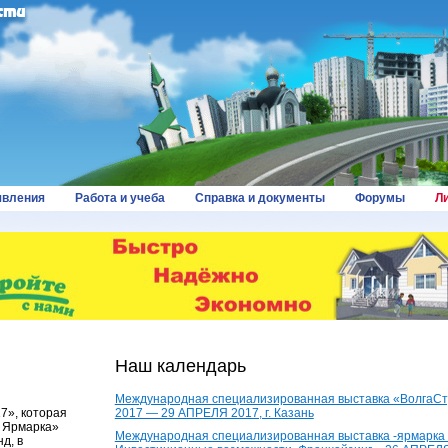
вления
Работа и учеба
Справка и документы
Форумы
Л
Наш календарь
Международная специализированная выставка «ВолгаС
7», которая
2017 — 29 АПРЕЛЯ 2017, г. Казань
я Ярмарка»
Международная специализированная выставка -ярмарка
д, в