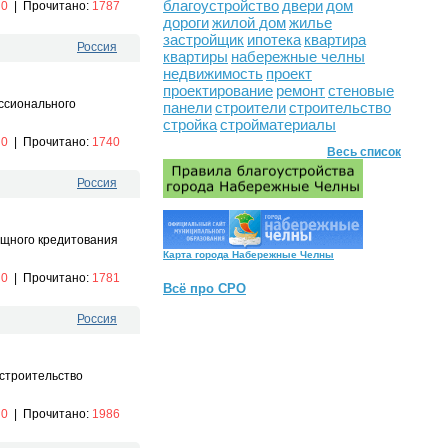
благоустройство
двери
дом
:
0
|
Прочитано:
1787
дороги
жилой дом
жилье
застройщик
ипотека
квартира
Россия
квартиры
набережные челны
недвижимость
проект
проектирование
ремонт
стеновые
ссионального
панели
строители
строительство
стройка
стройматериалы
:
0
|
Прочитано:
1740
Весь список
Россия
ищного кредитования
Карта города Набережные Челны
:
0
|
Прочитано:
1781
Всё про СРО
Россия
 строительство
:
0
|
Прочитано:
1986