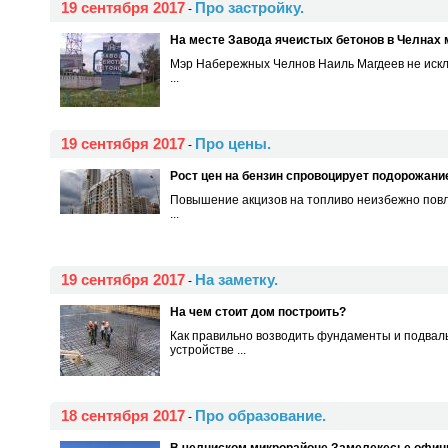
19 сентября 2017
Про застройку.
-
На месте Завода ячеистых бетонов в Челнах 
Мэр Набережных Челнов Наиль Магдеев не исключ
...
19 сентября 2017
Про цены.
-
Рост цен на бензин спровоцирует подорожан
Повышение акцизов на топливо неизбежно повле
...
19 сентября 2017
На заметку.
-
На чем стоит дом построить?
Как правильно возводить фундаменты и подвал
устройстве ...
18 сентября 2017
Про образование.
-
В челниском микрорайоне Замелекесье офиц