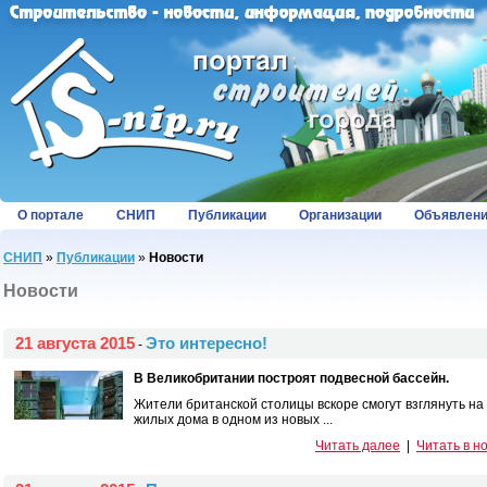
О портале
СНИП
Публикации
Организации
Объявлен
СНИП
»
Публикации
»
Новости
Новости
21 августа 2015
Это интересно!
-
В Великобритании построят подвесной бассейн.
Жители британской столицы вскоре смогут взглянуть на
жилых дома в одном из новых ...
Читать далее
|
Читать в н