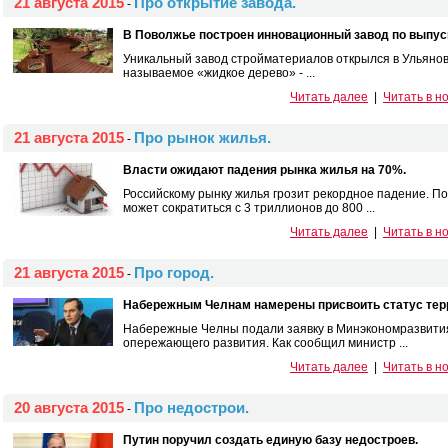
21 августа 2015
Про открытие завода.
-
В Поволжье построен инновационный завод по выпус
Уникальный завод стройматериалов открылся в Ульяновс
называемое «жидкое дерево» - ...
Читать далее
|
Читать в н
21 августа 2015
Про рынок жилья.
-
Власти ожидают падения рынка жилья на 70%.
Российскому рынку жилья грозит рекордное падение. По 
может сократиться с 3 триллионов до 800 ...
Читать далее
|
Читать в н
21 августа 2015
Про город.
-
Набережным Челнам намерены присвоить статус тер
Набережные Челны подали заявку в Минэкономразвития
опережающего развития. Как сообщил министр ...
Читать далее
|
Читать в н
20 августа 2015
Про недострои.
-
Путин поручил создать единую базу недостроев.