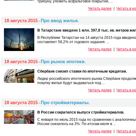
трибуну, уложить асфальтовое покрытие, ...
Читать далее
|
Читать в н
18 августа 2015
Про ввод жилья.
-
В Татарстане введено 1 млн. 397,9 тыс. кв. метров жи
В Республике Татарстан на 14 августа 2015 года введено 
составляет 58,2% от годового задания. ...
Читать далее
|
Читать в н
18 августа 2015
Про рынок ипотеки.
-
Сбербанк снизил ставки по ипотечным кредитам.
Лидер российского ипотечного рынка Сбербанк продолжа
покупку жилья будут выдаваться под ...
Читать далее
|
Читать в н
18 августа 2015
Про стройматериалы.
-
В России сократился выпуск стройматериалов.
С января по июль 2015 года по сравнению с аналогичн
России снизилось на 3%. По итогам июля в ...
Читать далее
|
Читать в н