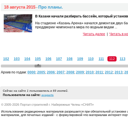
18 августа 2015
Про планы.
-
В Казани начали разбирать бассейн, который установя
На стадионе «Казань Арена» начался демонтаж двух ба
преддверии чемпионата мира по водным видам ...
Читать далее
|
Читать в н
102
103
104
105
106
107
108
109
110
111
112
113
Архив по годам:
0000
;
2005
;
2006
;
2007
;
2008
;
2009
;
2010
;
2011
;
2012
;
2013
;
2
Сейчас на сайте
1 пользователь
и
69 гостей
.
Пользователи на сайте:
avaparts
© 2005-2026 Портал строителей г. Набережные Челны «СНИП»
Использование редакционных материалов разрешается при обязательной установке акт
материалом, для печатных изданий - с формулировкой «по материалам интернет-по