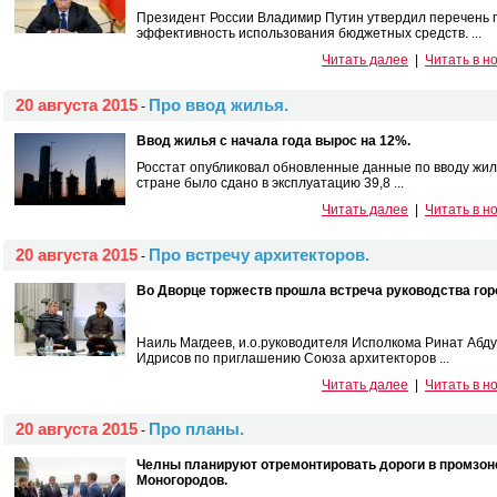
Президент России Владимир Путин утвердил перечень 
эффективность использования бюджетных средств. ...
Читать далее
|
Читать в н
20 августа 2015
Про ввод жилья.
-
Ввод жилья с начала года вырос на 12%.
Росстат опубликовал обновленные данные по вводу жиль
стране было сдано в эксплуатацию 39,8 ...
Читать далее
|
Читать в н
20 августа 2015
Про встречу архитекторов.
-
Во Дворце торжеств прошла встреча руководства гор
Наиль Магдеев, и.о.руководителя Исполкома Ринат Абду
Идрисов по приглашению Союза архитекторов ...
Читать далее
|
Читать в н
20 августа 2015
Про планы.
-
Челны планируют отремонтировать дороги в промзон
Моногородов.