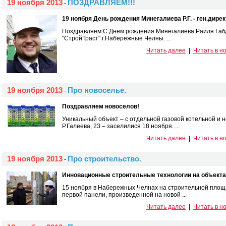
19 ноября 2013
ПОЗДРАВЛЯЕМ!!!
-
19 ноября День рождения Минегалиева Р.Г. - ген.дир
Поздравляем С Днем рождения Минегалиева Раиля Габд
"СтройТраст" г.Набережные Челны. ...
Читать далее
|
Читать в н
19 ноября 2013
Про новоселье.
-
Поздравляем новоселов!
Уникальный объект – с отдельной газовой котельной и 
Р.Галеева, 23 – заселилися 18 ноября. ...
Читать далее
|
Читать в н
19 ноября 2013
Про строительство.
-
Инновационные строительные технологии на объекта
15 ноября в Набережных Челнах на строительной площа
первой панели, произведенной на новой ...
Читать далее
|
Читать в н