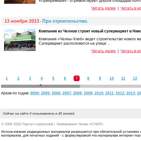
«Прибрежный» - отремонтируют дороги площадью почти 
Читать далее
|
Читать в н
13 ноября 2013
Про строительство.
-
Компания из Челнов строит новый супермаркет в Ниж
Компания «Челны-Хлеб» ведет строительство нового ма
Супермаркет расположится на улице ...
Читать далее
|
Читать в н
1
2
3
4
5
6
7
8
9
10
11
12
Архив по годам:
0000
;
2005
;
2006
;
2007
;
2008
;
2009
;
2010
;
2011
;
2012
;
2013
;
2
Сейчас на сайте
0 пользователь
и
45 гостей
.
© 2005-2026 Портал строителей г. Набережные Челны «СНИП»
Использование редакционных материалов разрешается при обязательной установке акт
материалом, для печатных изданий - с формулировкой «по материалам интернет-по