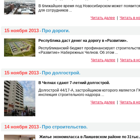
В ближайшее время под Новосибирском может появится н
для сотрудников ...
Читать далее
|
Читать в н
15 ноября 2013
Про дороги.
-
Республика даст денег на дорогу в «Развитии».
Республиканский бюджет профинансирует строительств
«Развитие» Набережных Челнов. Об этом ...
Читать далее
|
Читать в н
15 ноября 2013
Про долгострой.
-
В Челнах сдают 7-летний долгострой.
Долгострой 44/17-А, застройщиком которого является Г
инспекция строительного надзора ...
Читать далее
|
Читать в н
14 ноября 2013
Про строительство.
-
Жилье экономкласса в Лаишевском районе по 31тыс.р