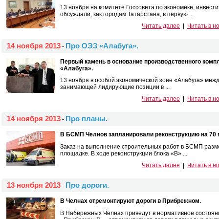
13 ноября на комитете Госсовета по экономике, инвес
обсуждали, как городам Татарстана, в первую ...
Читать далее
|
Читать в н
14 ноября 2013
Про ОЭЗ «Алабуга».
-
Первый камень в основание производственного комп
«Алабуга».
13 ноября в особой экономической зоне «Алабуга» меж
занимающей лидирующие позиции в ...
Читать далее
|
Читать в н
14 ноября 2013
Про планы.
-
В БСМП Челнов запланировали реконструкцию на 70 
Заказ на выполнение строительных работ в БСМП разм
площадке. В ходе реконструкции блока «В» ...
Читать далее
|
Читать в н
13 ноября 2013
Про дороги.
-
В Челнах отремонтируют дороги в Прибрежном.
В Набережных Челнах приведут в нормативное состоян