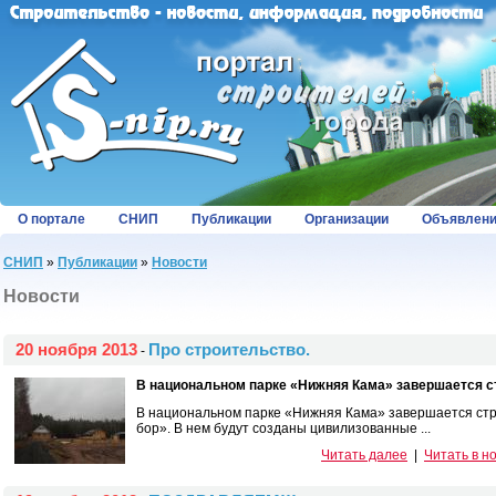
О портале
СНИП
Публикации
Организации
Объявлен
СНИП
»
Публикации
»
Новости
Новости
20 ноября 2013
Про строительство.
-
В национальном парке «Нижняя Кама» завершается ст
В национальном парке «Нижняя Кама» завершается стр
бор». В нем будут созданы цивилизованные ...
Читать далее
|
Читать в н