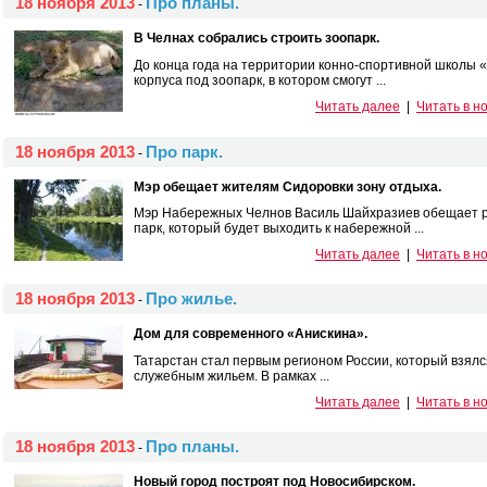
18 ноября 2013
Про планы.
-
В Челнах собрались строить зоопарк.
До конца года на территории конно-спортивной школы 
корпуса под зоопарк, в котором смогут ...
Читать далее
|
Читать в н
18 ноября 2013
Про парк.
-
Мэр обещает жителям Сидоровки зону отдыха.
Мэр Набережных Челнов Василь Шайхразиев обещает р
парк, который будет выходить к набережной ...
Читать далее
|
Читать в н
18 ноября 2013
Про жилье.
-
Дом для современного «Анискина».
Татарстан стал первым регионом России, который взялс
служебным жильем. В рамках ...
Читать далее
|
Читать в н
18 ноября 2013
Про планы.
-
Новый город построят под Новосибирском.