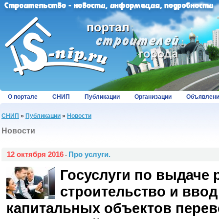
О портале
СНИП
Публикации
Организации
Объявлен
СНИП
»
Публикации
»
Новости
Новости
12 октября 2016
Про услуги.
-
Госуслуги по выдаче 
строительство и ввод
капитальных объектов перев