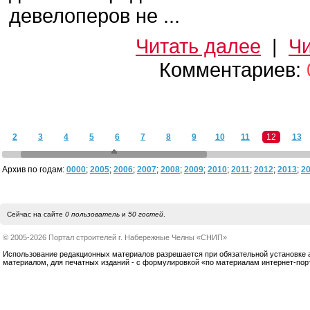
девелоперов не ...
Читать далее
|
Чи
Комментариев:
2
3
4
5
6
7
8
9
10
11
12
13
Архив по годам:
0000
;
2005
;
2006
;
2007
;
2008
;
2009
;
2010
;
2011
;
2012
;
2013
;
2
Сейчас на сайте
0 пользователь
и
50 гостей
.
© 2005-2026 Портал строителей г. Набережные Челны «СНИП»
Использование редакционных материалов разрешается при обязательной установке акт
материалом, для печатных изданий - с формулировкой «по материалам интернет-по