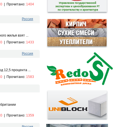
:
0
|
Прочитано:
1404
Россия
го жилья взят ...
:
0
|
Прочитано:
1433
Россия
 12,5 процента ...
:
0
|
Прочитано:
1583
кобритании
:
0
|
Прочитано:
1359
Россия