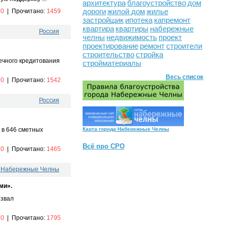
архитектура
благоустройство
дом
дороги
жилой дом
жилье
:
0
|
Прочитано:
1459
застройщик
ипотека
капремонт
квартира
квартиры
набережные
Россия
челны
недвижимость
проект
проектирование
ремонт
строители
строительство
стройка
ечного кредитования
стройматериалы
Весь список
:
0
|
Прочитано:
1542
Россия
Карта города Набережные Челны
 в 646 сметных
Всё про СРО
:
0
|
Прочитано:
1465
. Набережные Челны
ыми».
ызвал
:
0
|
Прочитано:
1795