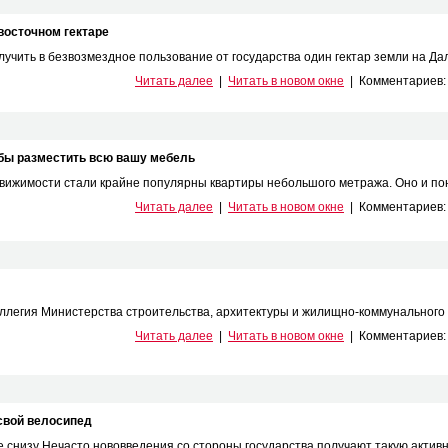
восточном гектаре
чить в безвозмездное пользование от государства один гектар земли на Даль
Читать далее
|
Читать в новом окне
|
Комментариев
обы разместить всю вашу мебель
движимости стали крайне популярны квартиры небольшого метража. Оно и пон
Читать далее
|
Читать в новом окне
|
Комментариев
ллегия Министерства строительства, архитектуры и жилищно-коммунального х
Читать далее
|
Читать в новом окне
|
Комментариев
свой велосипед
 снизу Нечасто нововведения со стороны государства получают такую активну