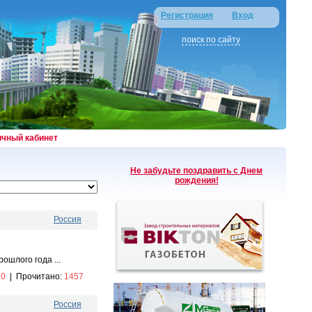
Регистрация
Вход
поиск по сайту
ичный кабинет
Не забудьте поздравить с Днем
рождения!
Россия
ошлого года ...
:
0
|
Прочитано:
1457
Россия