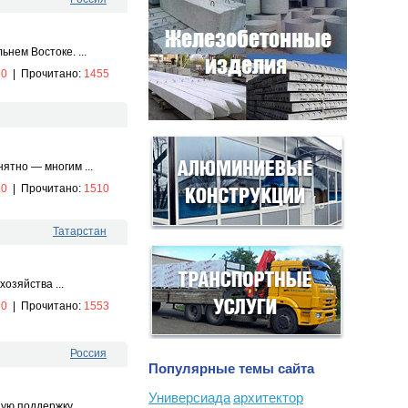
нем Востоке. ...
:
0
|
Прочитано:
1455
ятно — многим ...
:
0
|
Прочитано:
1510
Татарстан
озяйства ...
:
0
|
Прочитано:
1553
Россия
Популярные темы сайта
Универсиада
архитектор
ю поддержку ...