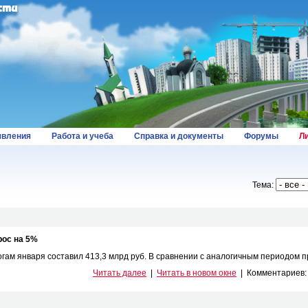
вления
Работа и учеба
Справка и документы
Форумы
Л
Тема:
рос на 5%
гам января составил 413,3 млрд руб. В сравнении с аналогичным периодом пр
Читать далее
|
Читать в новом окне
|
Комментариев