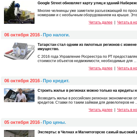
Google Street обновляет карту улиц и зданий Набере
Многие челнинцы уже заметили разъезжающий по просп
номерами и с необычным оборудованием на крыше. Это 
Читать далее
|
Читать в н
06 октября 2016
Про налоги.
-
Татарстан стал одним из пилотных регионов с измен
имущество.
С 2016 года Управление Росреестра по РТ предоставля
стоимости объектов недвижимости, необходимые для ...
Читать далее
|
Читать в н
06 октября 2016
Про кредит.
-
Строить жилье в регионах можно только на кредиты н
Возводить жилье в российских регионах экономически 
кредитов. Ставки по таким займам для девелоперов не ..
Читать далее
|
Читать в н
05 октября 2016
Про цены.
-
Эксперты: в Челнах и Магнитогорске самый высокий р