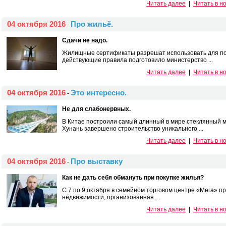
Читать далее
|
Читать в н
04 октября 2016
Про жильё.
-
Сдачи не надо.
Жилищные сертификаты разрешат использовать для пок
действующие правила подготовило министерство ...
Читать далее
|
Читать в н
04 октября 2016
Это интересно.
-
Не для слабонервных.
В Китае построили самый длинный в мире стеклянный м
Хунань завершено строительство уникального ...
Читать далее
|
Читать в н
04 октября 2016
Про выставку
-
Как не дать себя обмануть при покупке жилья?
С 7 по 9 октября в семейном торговом центре «Мега» пр
недвижимости, организованная ...
Читать далее
|
Читать в н