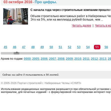
03 октября 2016
Про цифры.
-
С начала года через строительные компании прошло 
Объем строительно-монтажных работ в Набережных Челн
Это на 5%, или на миллиард рублей больше, чем ...
Читать далее
|
Читать в н
45
46
47
48
49
50
51
52
53
54
55
56
Архив по годам:
0000
;
2005
;
2006
;
2007
;
2008
;
2009
;
2010
;
2011
;
2012
;
2013
;
2
Сейчас на сайте
0 пользователь
и
56 гостей
.
© 2005-2026 Портал строителей г. Набережные Челны «СНИП»
Использование редакционных материалов разрешается при обязательной установке акт
материалом, для печатных изданий - с формулировкой «по материалам интернет-по