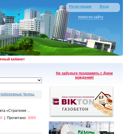
Регистрация
Вход
поиск по сайту
ичный кабинет
Не забудьте поздравить с Днем
рождения!
. Набережные Челны.
та «Стратегия ...
:
0
|
Прочитано:
3093