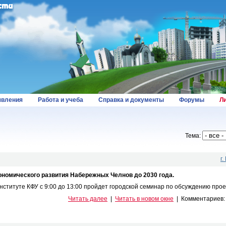
вления
Работа и учеба
Справка и документы
Форумы
Л
Тема:
г
ономического развития Набережных Челнов до 2030 года.
ституте КФУ с 9:00 до 13:00 пройдет городской семинар по обсуждению проек
Читать далее
|
Читать в новом окне
|
Комментариев