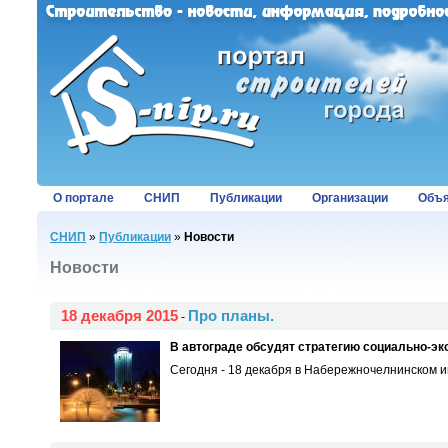
О портале
СНИП
Публикации
Организации
Объя
СНИП
»
Публикации
»
Новости
Новости
18 декабря 2015
Про планы.
-
В автограде обсудят стратегию социально-эк
Сегодня - 18 декабря в Набережночелнинском ин