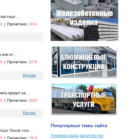
частных ...
:
0
|
Прочитано:
1814
или от ...
:
0
|
Прочитано:
1576
Россия.
ть кредит на ...
:
0
|
Прочитано:
1850
Россия.
Популярные темы сайта
ся. После того ...
Универсиада
архитектор
:
0
|
Прочитано:
1914