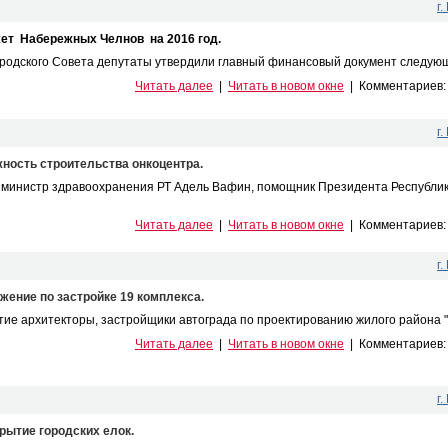
г
ет Набережных Челнов на 2016 год.
родского Совета депутаты утвердили главный финансовый документ следующе
Читать далее
|
Читать в новом окне
|
Комментариев
г
ость строительства онкоцентра.
 министр здравоохранения РТ Адель Вафин, помощник Президента Республик
Читать далее
|
Читать в новом окне
|
Комментариев
г
жение по застройке 19 комплекса.
ие архитекторы, застройщики автограда по проектированию жилого района "О
Читать далее
|
Читать в новом окне
|
Комментариев
г
рытие городских елок.