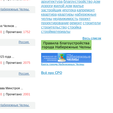
архитектура
благоустройство
дом
дороги
жилой дом
жилье
. Набережные Челны.
застройщик
ипотека
капремонт
квартира
квартиры
набережные
челны
недвижимость
проект
проектирование
ремонт
строители
 Челнов ...
строительство
стройка
стройматериалы
:
0
|
Прочитано:
1752
Весь список
Россия.
5 года ...
:
0
|
Прочитано:
2075
Карта города Набережные Челны
Всё про СРО
Россия.
ва Минстроя ...
:
0
|
Прочитано:
2001
. Набережные Челны.