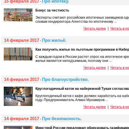
15 февраля 2017
Про ипотеку.
-
Бонус за честность
Эксперты считают российских ипотечных заемщиков одн
словам гендиректора Агентства по ипотечному ...
Читать далее
|
Читать в н
14 февраля 2017
Про жильё.
-
Как получить жилье по льготным программам в Набе
С каждым годом в России растет спрос на ипотечное кре
жилья является неподъемным, поэтому они ...
Читать далее
|
Читать в н
14 февраля 2017
Про благоустройство.
-
Круглогодичный каток на набережной Тукая согласо
Круглогодичный каток с кафе должен заработать на наб
году. Предприниматель Алмаз Мунавиров ...
Читать далее
|
Читать в н
14 февраля 2017
Про безопасность.
-
Минстрой России предложил оборудовать газифицир