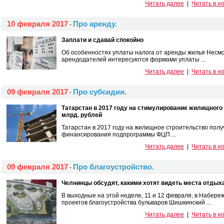
Читать далее
|
Читать в н
10 февраля 2017
Про аренду.
-
Заплати и сдавай спокойно
Об особенностях уплаты налога от аренды жилья Несмот
арендодателей интересуются формами уплаты ...
Читать далее
|
Читать в н
09 февраля 2017
Про субсидии.
-
Татарстан в 2017 году на стимулирование жилищного 
млрд. рублей
Татарстан в 2017 году на жилищное строительство полу
финансирования подпрограммы ФЦП ...
Читать далее
|
Читать в н
09 февраля 2017
Про благоустройство.
-
Челнинцы обсудят, какими хотят видеть места отдых
В выходные на этой неделе, 11 и 12 февраля, в Набер
проектов благоустройства бульваров Шишкинский ...
Читать далее
|
Читать в н