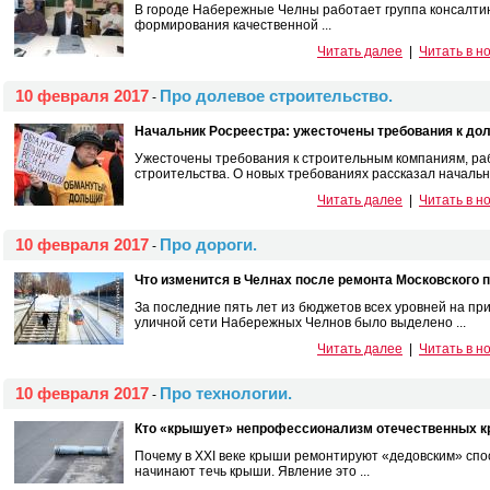
В городе Набережные Челны работает группа консалтинг
формирования качественной ...
Читать далее
|
Читать в н
10 февраля 2017
Про долевое строительство.
-
Начальник Росреестра: ужесточены требования к до
Ужесточены требования к строительным компаниям, ра
строительства. О новых требованиях рассказал начальник
Читать далее
|
Читать в н
10 февраля 2017
Про дороги.
-
Что изменится в Челнах после ремонта Московского 
За последние пять лет из бюджетов всех уровней на п
уличной сети Набережных Челнов было выделено ...
Читать далее
|
Читать в н
10 февраля 2017
Про технологии.
-
Кто «крышует» непрофессионализм отечественных 
Почему в XXI веке крыши ремонтируют «дедовским» спо
начинают течь крыши. Явление это ...