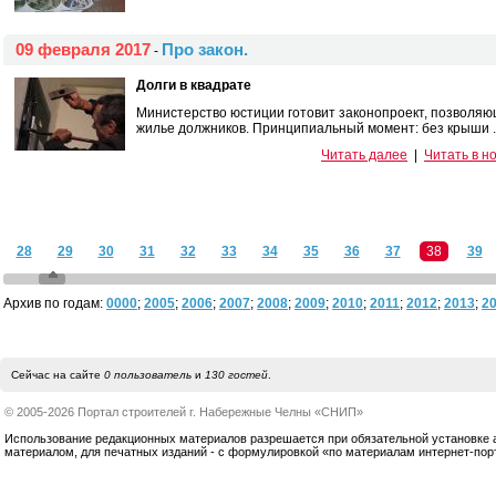
09 февраля 2017
Про закон.
-
Долги в квадрате
Министерство юстиции готовит законопроект, позволя
жилье должников. Принципиальный момент: без крыши ..
Читать далее
|
Читать в н
28
29
30
31
32
33
34
35
36
37
38
39
Архив по годам:
0000
;
2005
;
2006
;
2007
;
2008
;
2009
;
2010
;
2011
;
2012
;
2013
;
2
Сейчас на сайте
0 пользователь
и
130 гостей
.
© 2005-2026 Портал строителей г. Набережные Челны «СНИП»
Использование редакционных материалов разрешается при обязательной установке акт
материалом, для печатных изданий - с формулировкой «по материалам интернет-по