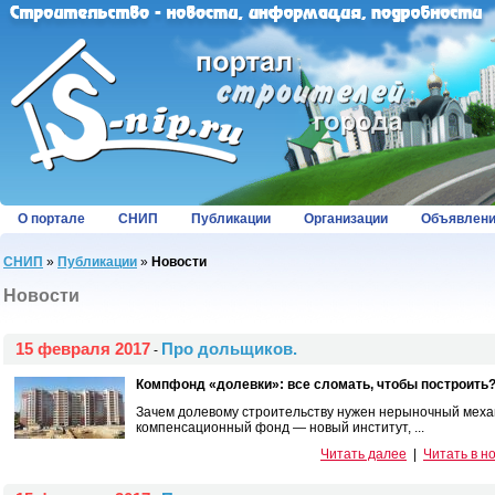
О портале
СНИП
Публикации
Организации
Объявлен
СНИП
»
Публикации
»
Новости
Новости
15 февраля 2017
Про дольщиков.
-
Компфонд «долевки»: все сломать, чтобы построить
Зачем долевому строительству нужен нерыночный меха
компенсационный фонд — новый институт, ...
Читать далее
|
Читать в н