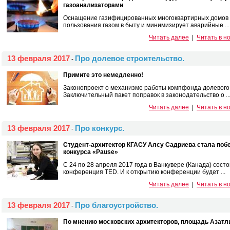
газоанализаторами
Оснащение газифицированных многоквартирных домов 
пользования газом в быту и минимизирует аварийные ...
Читать далее
|
Читать в н
13 февраля 2017
Про долевое строительство.
-
Примите это немедленно!
Законопроект о механизме работы компфонда долевого 
Заключительный пакет поправок в законодательство о ..
Читать далее
|
Читать в н
13 февраля 2017
Про конкурс.
-
Студент-архитектор КГАСУ Алсу Садриева стала поб
конкурса «Pause»
С 24 по 28 апреля 2017 года в Ванкувере (Канада) сос
конференция TED. И к открытию конференции будет ...
Читать далее
|
Читать в н
13 февраля 2017
Про благоустройство.
-
По мнению московских архитекторов, площадь Азатл