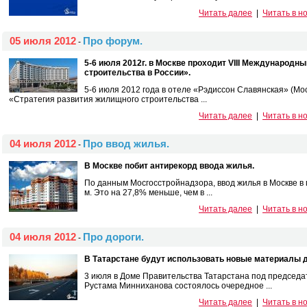
Читать далее
|
Читать в н
05 июля 2012
Про форум.
-
5-6 июля 2012г. в Москве проходит VIII Международ
строительства в России».
5-6 июля 2012 года в отеле «Рэдиссон Славянская» (Мо
«Стратегия развития жилищного строительства ...
Читать далее
|
Читать в н
04 июля 2012
Про ввод жилья.
-
В Москве побит антирекорд ввода жилья.
По данным Мосгосстройнадзора, ввод жилья в Москве в п
м. Это на 27,8% меньше, чем в ...
Читать далее
|
Читать в н
04 июля 2012
Про дороги.
-
В Татарстане будут использовать новые материалы 
3 июля в Доме Правительства Татарстана под председа
Рустама Минниханова состоялось очередное ...
Читать далее
|
Читать в н