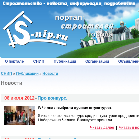
О портале
СНИП
Публикации
Организации
Объявлен
СНИП
»
Публикации
»
Новости
Новости
06 июля 2012
Про конкурс.
-
В Челнах выбрали лучших штукатуров.
5 июля состоялся конкурс среди штукатуров предприяти
Набережных Челнов. В конкурсе приняли ...
Читать далее
|
Читать в н