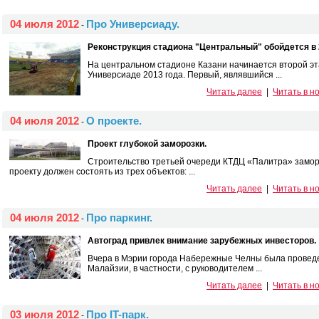
04 июля 2012
Про Универсиаду.
-
Реконструкция стадиона "Центральный" обойдется в 
На центральном стадионе Казани начинается второй эт
Универсиаде 2013 года. Первый, являвшийся ...
Читать далее
|
Читать в н
04 июля 2012
О проекте.
-
Про­ект глу­бокой за­мороз­ки.
Строительство третьей очереди КТДЦ «Палитра» замор
проекту должен состоять из трех объектов: ...
Читать далее
|
Читать в н
04 июля 2012
Про паркинг.
-
Автоград привлек внимание зарубежных инвесторов.
Вчера в Мэрии города Набережные Челны была проведе
Малайзии, в частности, с руководителем ...
Читать далее
|
Читать в н
03 июля 2012
Про IT-парк.
-