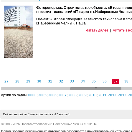
Фоторепортаж.
Строительство объекта: «Вторая площ
высоких технологий «
IT
-парк» в г.Набережные Челны
Объект: «Вторая площадка Казанского технопарка в сфе
г.Набережные Челны». Наша ...
Читать далее
|
Читать в н
27
28
29
30
31
32
33
34
35
36
37
38
Архив по годам:
0000
;
2005
;
2006
;
2007
;
2008
;
2009
;
2010
;
2011
;
2012
;
2013
;
2
Сейчас на сайте
0 пользователь
и
47 гостей
.
© 2005-2026 Портал строителей г. Набережные Челны «СНИП»
Использование редакционных материалов разрешается при обязательной установке акт