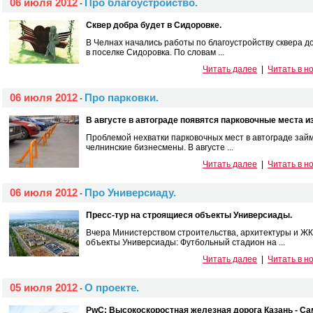
06 июля 2012
Про благоустройство.
-
Сквер добра будет в Сидоровке.
В Челнах начались работы по благоустройству сквера д
в поселке Сидоровка. По словам ...
Читать далее
|
Читать в н
06 июля 2012
Про парковки.
-
В августе в автограде появятся парковочные места и
Проблемой нехватки парковочных мест в автограде займ
челнинские бизнесмены. В августе ...
Читать далее
|
Читать в н
06 июля 2012
Про Универсиаду.
-
Пресс-тур на строящиеся объекты Универсиады.
Вчера Министерством строительства, архитектуры и ЖК
объекты Универсиады: Футбольный стадион на ...
Читать далее
|
Читать в н
05 июля 2012
О проекте.
-
PwC: Высокоскоростная железная дорога Казань - Са