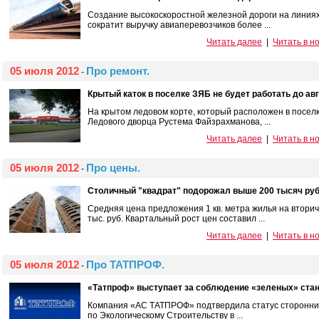
Создание высокоскоростной железной дороги на линиях 
сократит выручку авиаперевозчиков более ...
Читать далее
|
Читать в н
05 июля 2012
Про ремонт.
-
Крытый каток в поселке ЗЯБ не будет работать до авг
На крытом ледовом корте, который расположен в посел
Ледового дворца Рустема Файзрахманова, ...
Читать далее
|
Читать в н
05 июля 2012
Про цены.
-
Столичный "квадрат" подорожал выше 200 тысяч руб
Средняя цена предложения 1 кв. метра жилья на втори
тыс. руб. Квартальный рост цен составил ...
Читать далее
|
Читать в н
05 июля 2012
Про ТАТПРОФ.
-
«Тат­проф» выс­ту­па­ет за соб­лю­дение «зе­леных» стан
Компания «АС ТАТПРОФ» подтвердила статус сторонника
по Экологическому Строительству в ...